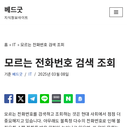
베드굿
콘
지식정보사이트
텐
츠
로
건
홈
»
IT
»
모르는 전화번호 검색 조회
너
뛰
모르는 전화번호 검색 조회
기
기준
베드굿
IT
2025년 03월 08일
모르는 전화번호를 검색하고 조회하는 것은 현대 사회에서 점점 더
중요해지고 있습니다. 아무래도 불특정 다수의 전화번호로 인해 불