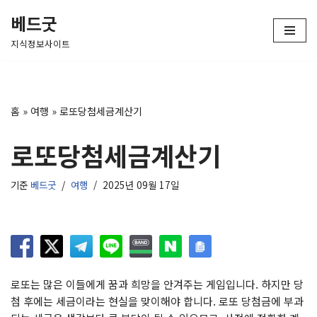
베드굿
콘
지식정보사이트
텐
츠
로
건
홈
»
여행
»
로또당첨세금계산기
너
뛰
로또당첨세금계산기
기
기준
베드굿
여행
2025년 09월 17일
로또는 많은 이들에게 꿈과 희망을 안겨주는 게임입니다. 하지만 당
첨 후에는 세금이라는 현실을 맞이해야 합니다. 로또 당첨금에 부과