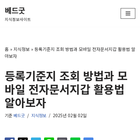
베드굿
콘
지식정보사이트
텐
츠
로
건
홈
»
지식정보
»
등록기준지 조회 방법과 모바일 전자문서지갑 활용법 알
너
아보자
뛰
기
등록기준지 조회 방법과 모
바일 전자문서지갑 활용법
알아보자
기준
베드굿
지식정보
2025년 02월 02일