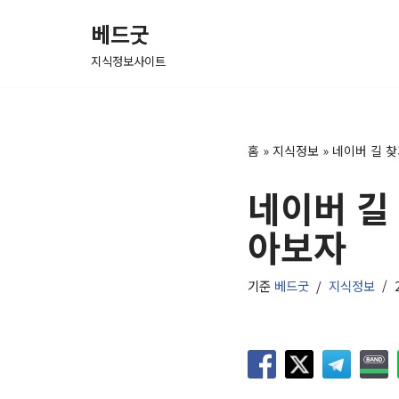
베드굿
콘
지식정보사이트
텐
츠
로
건
홈
»
지식정보
»
네이버 길 
너
네이버 길
뛰
기
아보자
기준
베드굿
지식정보