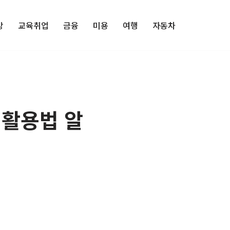
강
교육취업
금융
미용
여행
자동차
 활용법 알