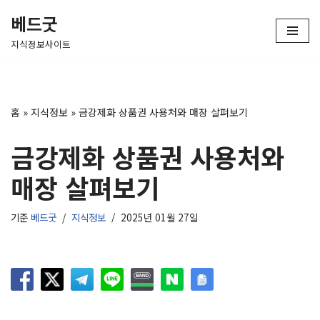
베드굿
콘
지식정보사이트
텐
츠
로
건
홈
»
지식정보
»
금강제화 상품권 사용처와 매장 살펴보기
너
뛰
금강제화 상품권 사용처와
기
매장 살펴보기
기준
베드굿
지식정보
2025년 01월 27일