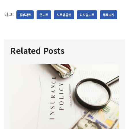
태그:
공부자료
굿노트
노트템플릿
디지털노트
무료속지
Related Posts