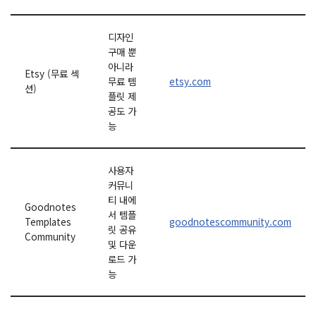
디자인
구매 뿐
아니라
Etsy (무료 섹
무료 템
etsy.com
션)
플릿 제
공도 가
능
사용자
커뮤니
티 내에
Goodnotes
서 템플
Templates
goodnotescommunity.com
릿 공유
Community
및 다운
로드 가
능