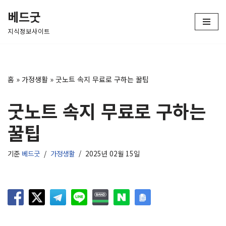
베드굿
콘
지식정보사이트
텐
츠
로
건
홈
»
가정생활
»
굿노트 속지 무료로 구하는 꿀팁
너
뛰
굿노트 속지 무료로 구하는
기
꿀팁
기준
베드굿
가정생활
2025년 02월 15일