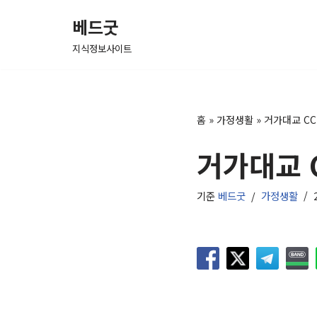
베드굿
콘
지식정보사이트
텐
츠
로
건
홈
»
가정생활
»
거가대교 CC
너
거가대교 
뛰
기
기준
베드굿
가정생활