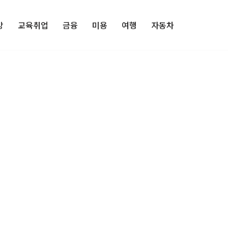
강
교육취업
금융
미용
여행
자동차