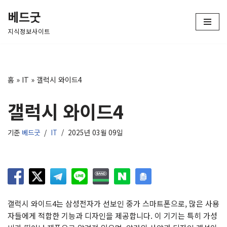
베드굿
콘
지식정보사이트
텐
츠
로
건
홈
»
IT
»
갤럭시 와이드4
너
뛰
갤럭시 와이드4
기
기준
베드굿
IT
2025년 03월 09일
갤럭시 와이드4는 삼성전자가 선보인 중가 스마트폰으로, 많은 사용
자들에게 적합한 기능과 디자인을 제공합니다. 이 기기는 특히 가성